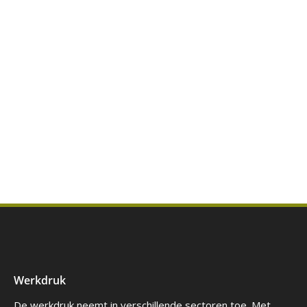
Werkdruk
De werkdruk neemt in verschillende sectoren toe. Met